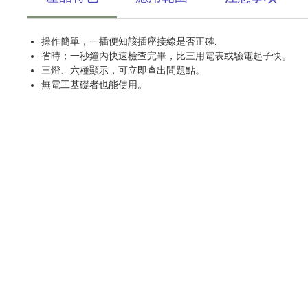
操作簡單，一插便知該插座接線是否正確.
省時；一秒鐘內快速檢查完畢，比三用電表或驗電起子快。
三燈、六種顯示，可立即查出問題點。
無電工基礎者也能使用。