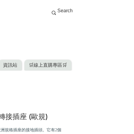
資訊站
🛒線上直購專區🛒
轉接插座 (歐規)
歐洲規格插座的接地插頭。它有2個