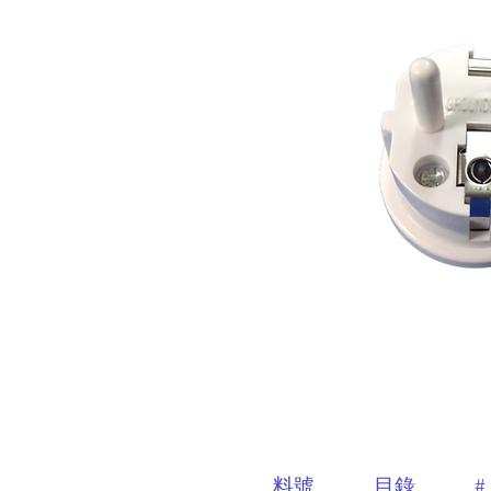
料號
目錄
#