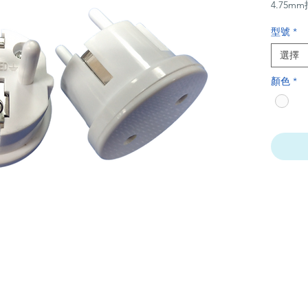
4.75
型號
*
選擇
顏色
*