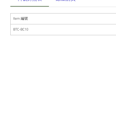
Item
編號
BTC-BC10