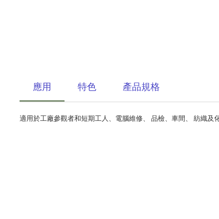
應用
特色
產品規格
適用於工廠參觀者和短期工人、電腦維修、
品檢、車間、
紡織及