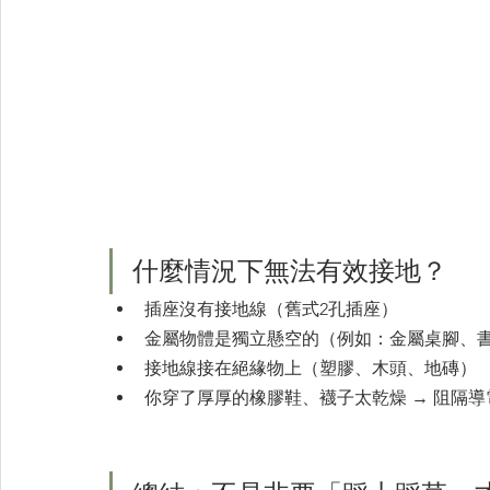
什麼情況下無法有效接地？
插座沒有接地線（舊式2孔插座）
金屬物體是獨立懸空的（例如：金屬桌腳、
接地線接在絕緣物上（塑膠、木頭、地磚）
你穿了厚厚的橡膠鞋、襪子太乾燥 → 阻隔導